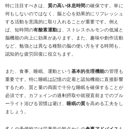
特に注目すべきは、
質の高い休息時間
の確保です。単に
何もしないのではなく、脳と心を効果的にリフレッシュ
する活動を意識的に取り入れることが重要です。例え
ば、短時間の
有酸素運動
は、ストレスホルモンの低減と
脳機能の向上に効果があります。また、趣味や創作活動
など、勉強とは異なる種類の脳の使い方をする時間も、
認知的な疲労回復に役立ちます。
また、食事、睡眠、運動という
基本的生理機能
の管理も
重要です。特に睡眠は記憶の定着と認知機能に直接影響
するため、質と量の両面で十分な睡眠を確保することが
必須です。カフェインの過剰摂取や就寝直前までのブル
ーライト浴びる習慣は避け、
睡眠の質
を高める工夫をし
ましょう。
多くの予備校では栄養学の観点からの
食事アドバイス
も