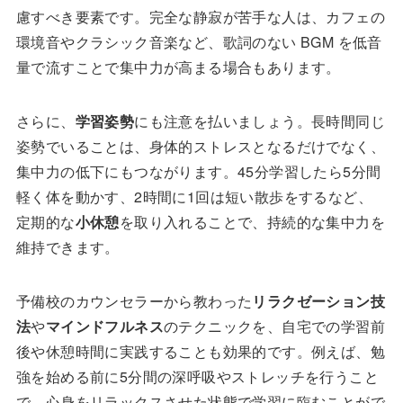
慮すべき要素です。完全な静寂が苦手な人は、カフェの
環境音やクラシック音楽など、歌詞のない BGM を低音
量で流すことで集中力が高まる場合もあります。
さらに、
学習姿勢
にも注意を払いましょう。長時間同じ
姿勢でいることは、身体的ストレスとなるだけでなく、
集中力の低下にもつながります。45分学習したら5分間
軽く体を動かす、2時間に1回は短い散歩をするなど、
定期的な
小休憩
を取り入れることで、持続的な集中力を
維持できます。
予備校のカウンセラーから教わった
リラクゼーション技
法
や
マインドフルネス
のテクニックを、自宅での学習前
後や休憩時間に実践することも効果的です。例えば、勉
強を始める前に5分間の深呼吸やストレッチを行うこと
で、心身をリラックスさせた状態で学習に臨むことがで