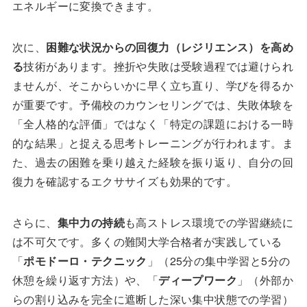
エネルギーに変換できます。
次に、
困難な状況からの回復力（レジリエンス）を高め
る
技術があります。挫折や失敗は受験過程では避けられ
ませんが、そこからいかに早く立ち直り、学びを得るか
が重要です。予備校のカウンセリングでは、失敗体験を
「全人格的な評価」ではなく「特定の課題における一時
的な結果」と捉える思考トレーニングが行われます。ま
た、過去の困難を乗り越えた経験を振り返り、自分の回
復力を確認するエクササイズも効果的です。
さらに、
集中力の持続
も高ストレス環境での学習継続に
は不可欠です。多くの難関大学合格者が実践している
「
ポモドーロ・テクニック
」（25分の集中学習と5分の
休憩を繰り返す方法）や、「
ディープワーク
」（外部か
らの割り込みを完全に遮断した深い集中状態での学習）