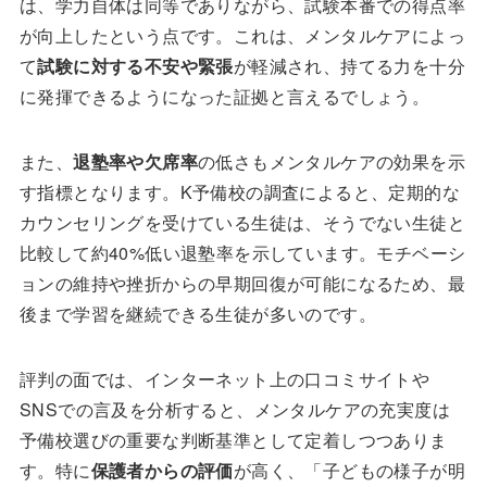
は、学力自体は同等でありながら、試験本番での得点率
が向上したという点です。これは、メンタルケアによっ
て
試験に対する不安や緊張
が軽減され、持てる力を十分
に発揮できるようになった証拠と言えるでしょう。
また、
退塾率や欠席率
の低さもメンタルケアの効果を示
す指標となります。K予備校の調査によると、定期的な
カウンセリングを受けている生徒は、そうでない生徒と
比較して約40%低い退塾率を示しています。モチベーシ
ョンの維持や挫折からの早期回復が可能になるため、最
後まで学習を継続できる生徒が多いのです。
評判の面では、インターネット上の口コミサイトや
SNSでの言及を分析すると、メンタルケアの充実度は
予備校選びの重要な判断基準として定着しつつありま
す。特に
保護者からの評価
が高く、「子どもの様子が明