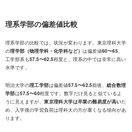
理系学部の偏差値比較
理系学部の比較では、状況が変わります。東京理科大学
の
理学部（物理学科・化学科など）
は偏差値
60〜65
、
工学部系も
57.5〜62.5
程度と、理系の中では非常に高い
水準です。
明治大学の
理工学部
は偏差値
57.5〜62.5
前後、
総合数理
学部
は
57.5〜60
程度です。数字だけ見ると似ているよ
うに見えますが、
東京理科大学は卒業の難易度が高い
た
め、入学後の学習負荷は理科大の方が重くなる傾向があ
ります。