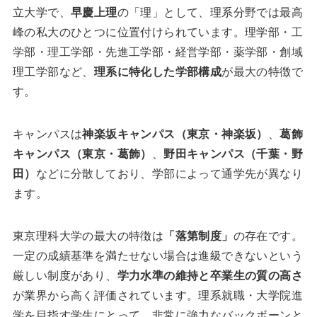
立大学で、
早慶上理
の「理」として、理系分野では最高
峰の私大のひとつに位置付けられています。理学部・工
学部・理工学部・先進工学部・経営学部・薬学部・創域
理工学部など、
理系に特化した学部構成
が最大の特徴で
す。
キャンパスは
神楽坂キャンパス（東京・神楽坂）
、
葛飾
キャンパス（東京・葛飾）
、
野田キャンパス（千葉・野
田）
などに分散しており、学部によって通学先が異なり
ます。
東京理科大学の最大の特徴は
「落第制度」
の存在です。
一定の成績基準を満たせない場合は進級できないという
厳しい制度があり、
学力水準の維持と卒業生の質の高さ
が業界から高く評価されています。理系就職・大学院進
学を目指す学生にとって、非常に強力なバックボーンと