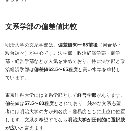
文系学部の偏差値比較
明治大学の文系学部は、
偏差値60〜65前後
（河合塾・
駿台調べ）が中心です。法学部・政治経済学部・商学
部・経営学部などが人気を集めており、特に法学部と政
治経済学部は
偏差値62.5〜65
程度と高い水準を維持し
ています。
東京理科大学には文系学部として
経営学部
があります。
偏差値は
57.5〜60
程度とされており、純粋な文系志望
者には明治大学の方が知名度・難易度ともに上位に位置
します。文系を希望するなら
明治大学が圧倒的に選択肢
が広い
と言えます。