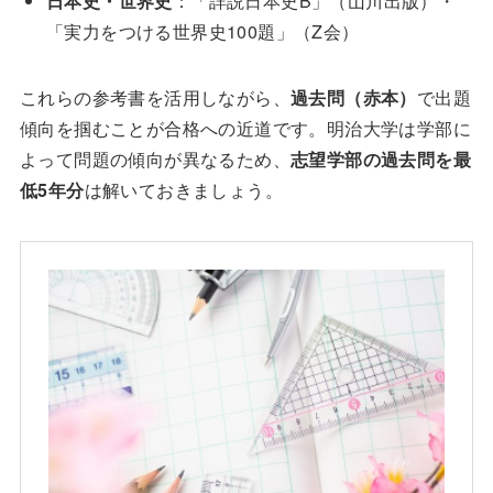
日本史・世界史
：「詳説日本史B」（山川出版）・
「実力をつける世界史100題」（Z会）
これらの参考書を活用しながら、
過去問（赤本）
で出題
傾向を掴むことが合格への近道です。明治大学は学部に
よって問題の傾向が異なるため、
志望学部の過去問を最
低5年分
は解いておきましょう。