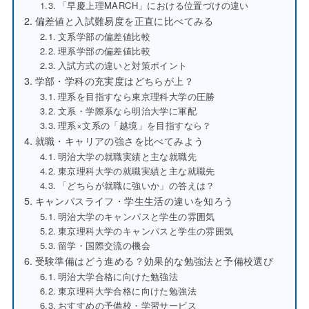
「早慶上理MARCH」における位置づけの違い
偏差値と入試難易度を正直に比べてみる
文系学部の偏差値比較
理系学部の偏差値比較
入試方式の違いと対策ポイント
学部・学科の充実度はどちらが上？
理系を目指すなら東京理科大学の圧勝
文系・学際系なら明治大学に軍配
理系×文系の「越境」を目指すなら？
就職・キャリアの強さを比べてみよう
明治大学の就職実績と主な就職先
東京理科大学の就職実績と主な就職先
「どちらが就職に強いか」の答えは？
キャンパスライフ・学生生活の違いを知ろう
明治大学のキャンパスと学生の雰囲気
東京理科大学のキャンパスと学生の雰囲気
留学・国際交流の機会
受験準備はどう進める？効果的な勉強法と予備校選び
明治大学合格に向けた勉強法
東京理科大学合格に向けた勉強法
おすすめの予備校・学習サービス