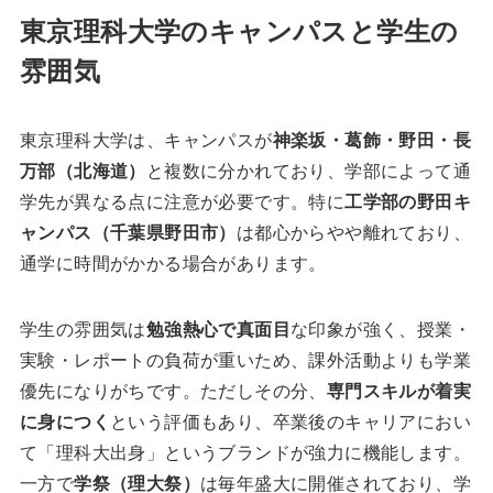
東京理科大学のキャンパスと学生の
雰囲気
東京理科大学は、キャンパスが
神楽坂・葛飾・野田・長
万部（北海道）
と複数に分かれており、学部によって通
学先が異なる点に注意が必要です。特に
工学部の野田キ
ャンパス（千葉県野田市）
は都心からやや離れており、
通学に時間がかかる場合があります。
学生の雰囲気は
勉強熱心で真面目
な印象が強く、授業・
実験・レポートの負荷が重いため、課外活動よりも学業
優先になりがちです。ただしその分、
専門スキルが着実
に身につく
という評価もあり、卒業後のキャリアにおい
て「理科大出身」というブランドが強力に機能します。
一方で
学祭（理大祭）
は毎年盛大に開催されており、学