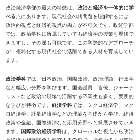
政治経済学部の最大の特徴は、
政治と経済を一体的に学
べる
点にあります。現代社会の諸問題を理解するには、
政治的視点と経済的視点の両方が不可欠です。政経学部
では、政治学科に所属していても経済学の授業を履修で
きますし、その逆も可能です。この学際的なアプローチ
が、複雑化する現代社会で活躍できる人材を育成してい
ます。
政治学科
では、日本政治、国際政治、政治理論、行政学
など幅広い分野を学びます。国会議員、官僚、ジャーナ
リストなど政治の現場で活躍する卒業生も多く、実践的
な学びが特徴です。
経済学科
では、ミクロ経済学、マク
ロ経済学、計量経済学などの理論を基礎から学び、経済
政策や金融、国際経済など応用分野へと発展させていき
ます。
国際政治経済学科
は、グローバルな視点から政治
と経済の相互関係を研究する学科で、授業の多くが英語