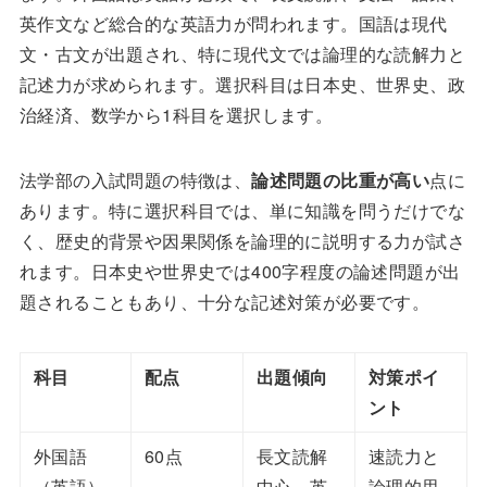
英作文など総合的な英語力が問われます。国語は現代
文・古文が出題され、特に現代文では論理的な読解力と
記述力が求められます。選択科目は日本史、世界史、政
治経済、数学から1科目を選択します。
法学部の入試問題の特徴は、
論述問題の比重が高い
点に
あります。特に選択科目では、単に知識を問うだけでな
く、歴史的背景や因果関係を論理的に説明する力が試さ
れます。日本史や世界史では400字程度の論述問題が出
題されることもあり、十分な記述対策が必要です。
科目
配点
出題傾向
対策ポイ
ント
外国語
60点
長文読解
速読力と
（英語）
中心、英
論理的思