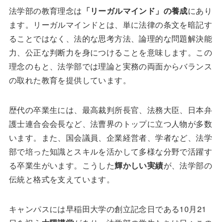
法学部の教育理念は
「リーガルマインド」の養成
にあり
ます。リーガルマインドとは、単に法律の条文を暗記す
ることではなく、法的な思考方法、論理的な問題解決能
力、公正な判断力を身につけることを意味します。この
理念のもと、法学部では理論と実務の両面からバランス
の取れた教育を提供しています。
歴代の卒業生には、最高裁判所長官、法務大臣、日本弁
護士連合会会長など、法曹界のトップに立つ人物が多数
います。また、国会議員、企業経営者、学者など、法学
部で培った知識とスキルを活かして多様な分野で活躍す
る卒業生がいます。こうした
輝かしい実績
が、法学部の
伝統と格式を支えています。
キャンパスには早稲田大学の創立記念日である10月21