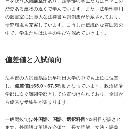
日を祝う
大隈講堂
があり、法学部の学生たちは日々この
歴史ある建物の近くで学んでいます。また、法学部専用
の図書室には膨大な法律書や判例集が所蔵されており、
研究環境も充実しています。こうした伝統的な雰囲気の
中で、学生たちは法学の学びを深めていきます。
偏差値と入試傾向
法学部の入試難易度は早稲田大学の中でも上位に位置
し、
偏差値は65.0～67.5
程度となっています。政治経済
学部に次ぐ難関学部として位置づけられており、全国か
ら優秀な受験生が集まります。
一般選抜では
外国語、国語、選択科目
の3科目が課され
ます。外国語は英語が必須で、長文読解、文法・語彙、