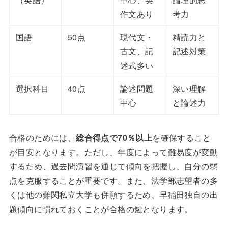
作文あり
考力
国語
50点
現代文・
精読力と
古文、記
記述対策
述式多い
選択科目
40点
論述問題
深い理解
中心
と論述力
合格のためには、
総合得点で70％以上
を確保すること
が目安となります。ただし、年度によって難易度が変動
するため、過去問演習を通じて傾向を把握し、自分の弱
点を克服することが重要です。また、法学部志望者の多
くは他の難関私立大学も併願するため、早稲田独自の出
題傾向に慣れておくことが合格の鍵となります。