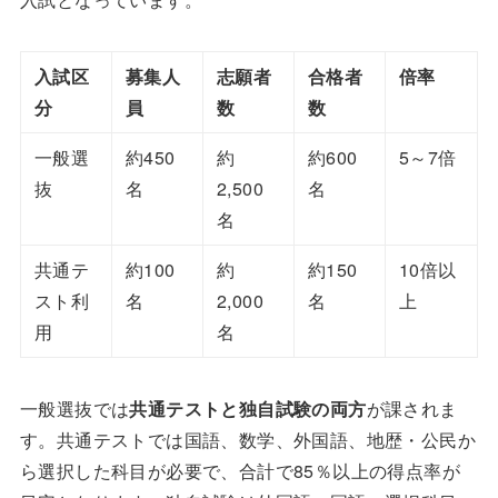
入試区
募集人
志願者
合格者
倍率
分
員
数
数
一般選
約450
約
約600
5～7倍
抜
名
2,500
名
名
共通テ
約100
約
約150
10倍以
スト利
名
2,000
名
上
用
名
一般選抜では
共通テストと独自試験の両方
が課されま
す。共通テストでは国語、数学、外国語、地歴・公民か
ら選択した科目が必要で、合計で85％以上の得点率が