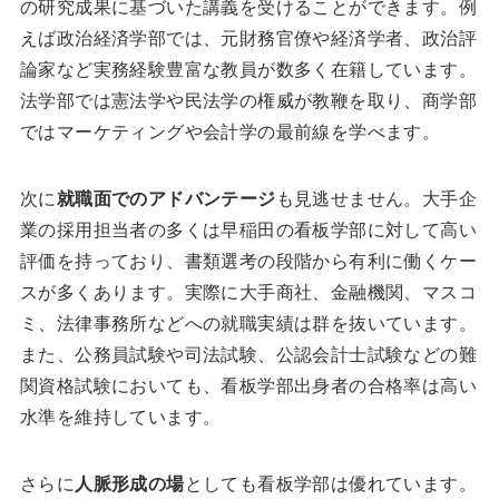
の研究成果に基づいた講義を受けることができます。例
えば政治経済学部では、元財務官僚や経済学者、政治評
論家など実務経験豊富な教員が数多く在籍しています。
法学部では憲法学や民法学の権威が教鞭を取り、商学部
ではマーケティングや会計学の最前線を学べます。
次に
就職面でのアドバンテージ
も見逃せません。大手企
業の採用担当者の多くは早稲田の看板学部に対して高い
評価を持っており、書類選考の段階から有利に働くケー
スが多くあります。実際に大手商社、金融機関、マスコ
ミ、法律事務所などへの就職実績は群を抜いています。
また、公務員試験や司法試験、公認会計士試験などの難
関資格試験においても、看板学部出身者の合格率は高い
水準を維持しています。
さらに
人脈形成の場
としても看板学部は優れています。