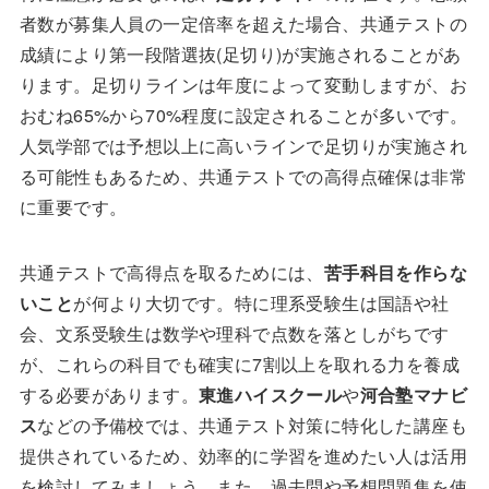
者数が募集人員の一定倍率を超えた場合、共通テストの
成績により第一段階選抜(足切り)が実施されることがあ
ります。足切りラインは年度によって変動しますが、お
おむね65%から70%程度に設定されることが多いです。
人気学部では予想以上に高いラインで足切りが実施され
る可能性もあるため、共通テストでの高得点確保は非常
に重要です。
共通テストで高得点を取るためには、
苦手科目を作らな
いこと
が何より大切です。特に理系受験生は国語や社
会、文系受験生は数学や理科で点数を落としがちです
が、これらの科目でも確実に7割以上を取れる力を養成
する必要があります。
東進ハイスクール
や
河合塾マナビ
ス
などの予備校では、共通テスト対策に特化した講座も
提供されているため、効率的に学習を進めたい人は活用
を検討してみましょう。また、過去問や予想問題集を使