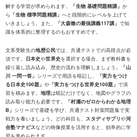
解する学習が求められます。
「生物 基礎問題精講」
か
ら
「生物 標準問題精講」
へと段階的にレベルを上げて
いきましょう。また、
「大森徹の最強講義117講」
で知
識を体系的に整理するのもおすすめです。
文系受験生の
地歴公民
では、共通テストでの高得点が必
須です。
日本史
や
世界史
を選択する場合、まず教科書を
繰り返し読み込み、歴史の流れを理解しましょう。
「山
川 一問一答」
シリーズで用語を暗記し、
「実力をつけ
る日本史100題」
や
「実力をつける世界史100題」
で演
習を積みます。
地理
は暗記だけでなく、地図やグラフの
読み取り能力も必要です。
「村瀬のゼロからわかる地理
B」
シリーズで基礎を学び、共通テスト対策問題集で実
戦力を養いましょう。どの科目も、
スタディサプリ
や
河
合塾マナビス
などの映像授業を活用すると、効率的に学
習を進められます。