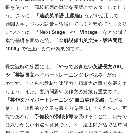
帳を使って、高校範囲の単語を完璧にマスターしましょ
う。さらに、
「速読英単語 上級編」
などを活用して、
難関大学レベルの語彙も習得しておくと安心です。文法
については、
「Next Stage」
や
「Vintage」
などの問題
集で基礎を固めた後、
「全解説頻出英文法・語法問題
1000」
で仕上げるのが効果的です。
長文読解の練習には、
「やっておきたい英語長文700」
や
「英語長文ハイパートレーニング レベル3」
がおすす
めです。これらの教材で速読力と精読力の両方を鍛えま
しょう。また、要約問題や英作文の対策も重要です。
「英作文ハイパートレーニング 自由英作文編」
などを
使って、論理的な文章を書く力を養成してください。可
能であれば、
予備校の添削指導
を受けることで、自分で
は気づかない弱点を発見できます。過去問演習では時間
配分を意識し、本番と同じ90分で解く練習を積み重ね