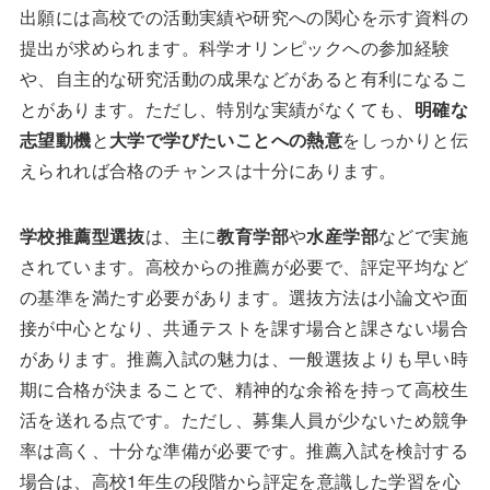
出願には高校での活動実績や研究への関心を示す資料の
提出が求められます。科学オリンピックへの参加経験
や、自主的な研究活動の成果などがあると有利になるこ
とがあります。ただし、特別な実績がなくても、
明確な
志望動機
と
大学で学びたいことへの熱意
をしっかりと伝
えられれば合格のチャンスは十分にあります。
学校推薦型選抜
は、主に
教育学部
や
水産学部
などで実施
されています。高校からの推薦が必要で、評定平均など
の基準を満たす必要があります。選抜方法は小論文や面
接が中心となり、共通テストを課す場合と課さない場合
があります。推薦入試の魅力は、一般選抜よりも早い時
期に合格が決まることで、精神的な余裕を持って高校生
活を送れる点です。ただし、募集人員が少ないため競争
率は高く、十分な準備が必要です。推薦入試を検討する
場合は、高校1年生の段階から評定を意識した学習を心