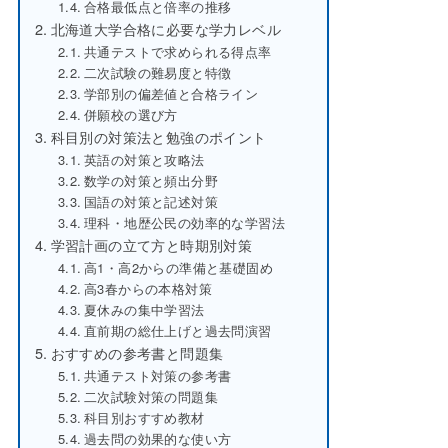
合格最低点と倍率の推移
北海道大学合格に必要な学力レベル
共通テストで求められる得点率
二次試験の難易度と特徴
学部別の偏差値と合格ライン
併願校の選び方
科目別の対策法と勉強のポイント
英語の対策と攻略法
数学の対策と頻出分野
国語の対策と記述対策
理科・地歴公民の効率的な学習法
学習計画の立て方と時期別対策
高1・高2からの準備と基礎固め
高3春からの本格対策
夏休みの集中学習法
直前期の総仕上げと過去問演習
おすすめの参考書と問題集
共通テスト対策の参考書
二次試験対策の問題集
科目別おすすめ教材
過去問の効果的な使い方