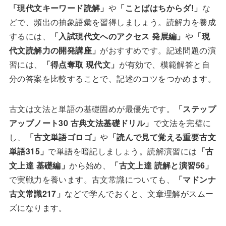
「現代文キーワード読解」
や
「ことばはちからダ!」
な
どで、頻出の抽象語彙を習得しましょう。読解力を養成
するには、
「入試現代文へのアクセス 発展編」
や
「現
代文読解力の開発講座」
がおすすめです。記述問題の演
習には、
「得点奪取 現代文」
が有効で、模範解答と自
分の答案を比較することで、記述のコツをつかめます。
古文は文法と単語の基礎固めが最優先です。
「ステップ
アップノート30 古典文法基礎ドリル」
で文法を完璧に
し、
「古文単語ゴロゴ」
や
「読んで見て覚える重要古文
単語315」
で単語を暗記しましょう。読解演習には
「古
文上達 基礎編」
から始め、
「古文上達 読解と演習56」
で実戦力を養います。古文常識についても、
「マドンナ
古文常識217」
などで学んでおくと、文章理解がスムー
ズになります。