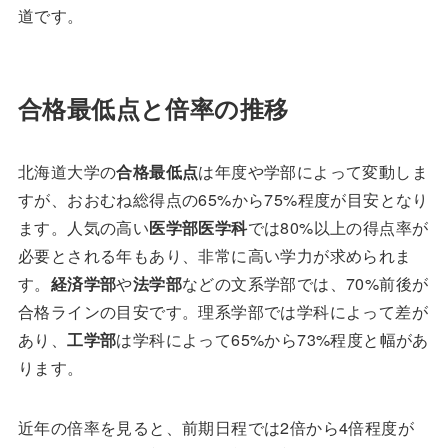
道です。
合格最低点と倍率の推移
北海道大学の
合格最低点
は年度や学部によって変動しま
すが、おおむね総得点の65%から75%程度が目安となり
ます。人気の高い
医学部医学科
では80%以上の得点率が
必要とされる年もあり、非常に高い学力が求められま
す。
経済学部
や
法学部
などの文系学部では、70%前後が
合格ラインの目安です。理系学部では学科によって差が
あり、
工学部
は学科によって65%から73%程度と幅があ
ります。
近年の倍率を見ると、前期日程では2倍から4倍程度が