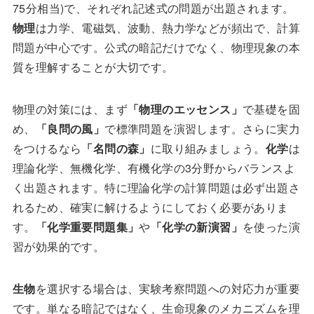
75分相当)で、それぞれ記述式の問題が出題されます。
物理
は力学、電磁気、波動、熱力学などが頻出で、計算
問題が中心です。公式の暗記だけでなく、物理現象の本
質を理解することが大切です。
物理の対策には、まず
「物理のエッセンス」
で基礎を固
め、
「良問の風」
で標準問題を演習します。さらに実力
をつけるなら
「名問の森」
に取り組みましょう。
化学
は
理論化学、無機化学、有機化学の3分野からバランスよ
く出題されます。特に理論化学の計算問題は必ず出題さ
れるため、確実に解けるようにしておく必要がありま
す。
「化学重要問題集」
や
「化学の新演習」
を使った演
習が効果的です。
生物
を選択する場合は、実験考察問題への対応力が重要
です。単なる暗記ではなく、生命現象のメカニズムを理