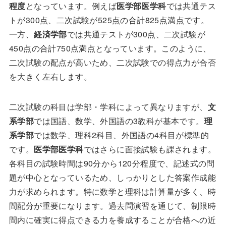
程度
となっています。例えば
医学部医学科
では共通テス
トが300点、二次試験が525点の合計825点満点です。
一方、
経済学部
では共通テストが300点、二次試験が
450点の合計750点満点となっています。このように、
二次試験の配点が高いため、二次試験での得点力が合否
を大きく左右します。
二次試験の科目は学部・学科によって異なりますが、
文
系学部
では国語、数学、外国語の3教科が基本です。
理
系学部
では数学、理科2科目、外国語の4科目が標準的
です。
医学部医学科
ではさらに面接試験も課されます。
各科目の試験時間は90分から120分程度で、記述式の問
題が中心となっているため、しっかりとした答案作成能
力が求められます。特に数学と理科は計算量が多く、時
間配分が重要になります。過去問演習を通じて、制限時
間内に確実に得点できる力を養成することが合格への近