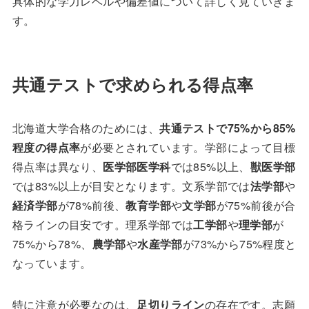
具体的な学力レベルや偏差値について詳しく見ていきま
す。
共通テストで求められる得点率
北海道大学合格のためには、
共通テストで75%から85%
程度の得点率
が必要とされています。学部によって目標
得点率は異なり、
医学部医学科
では85%以上、
獣医学部
では83%以上が目安となります。文系学部では
法学部
や
経済学部
が78%前後、
教育学部
や
文学部
が75%前後が合
格ラインの目安です。理系学部では
工学部
や
理学部
が
75%から78%、
農学部
や
水産学部
が73%から75%程度と
なっています。
特に注意が必要なのは、
足切りライン
の存在です。志願