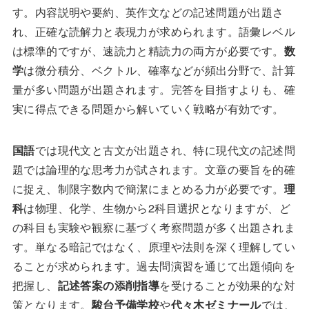
す。内容説明や要約、英作文などの記述問題が出題さ
れ、正確な読解力と表現力が求められます。語彙レベル
は標準的ですが、速読力と精読力の両方が必要です。
数
学
は微分積分、ベクトル、確率などが頻出分野で、計算
量が多い問題が出題されます。完答を目指すよりも、確
実に得点できる問題から解いていく戦略が有効です。
国語
では現代文と古文が出題され、特に現代文の記述問
題では論理的な思考力が試されます。文章の要旨を的確
に捉え、制限字数内で簡潔にまとめる力が必要です。
理
科
は物理、化学、生物から2科目選択となりますが、ど
の科目も実験や観察に基づく考察問題が多く出題されま
す。単なる暗記ではなく、原理や法則を深く理解してい
ることが求められます。過去問演習を通じて出題傾向を
把握し、
記述答案の添削指導
を受けることが効果的な対
策となります。
駿台予備学校
や
代々木ゼミナール
では、