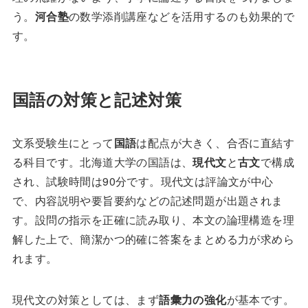
う。
河合塾
の数学添削講座などを活用するのも効果的で
す。
国語の対策と記述対策
文系受験生にとって
国語
は配点が大きく、合否に直結す
る科目です。北海道大学の国語は、
現代文
と
古文
で構成
され、試験時間は90分です。現代文は評論文が中心
で、内容説明や要旨要約などの記述問題が出題されま
す。設問の指示を正確に読み取り、本文の論理構造を理
解した上で、簡潔かつ的確に答案をまとめる力が求めら
れます。
現代文の対策としては、まず
語彙力の強化
が基本です。