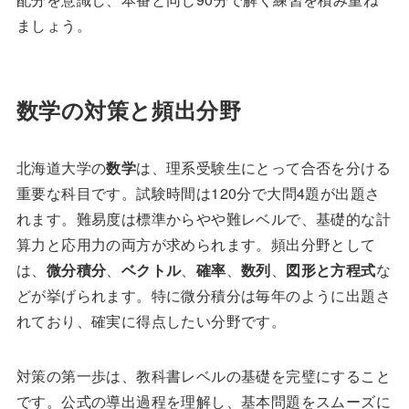
ましょう。
数学の対策と頻出分野
北海道大学の
数学
は、理系受験生にとって合否を分ける
重要な科目です。試験時間は120分で大問4題が出題さ
れます。難易度は標準からやや難レベルで、基礎的な計
算力と応用力の両方が求められます。頻出分野として
は、
微分積分
、
ベクトル
、
確率
、
数列
、
図形と方程式
な
どが挙げられます。特に微分積分は毎年のように出題さ
れており、確実に得点したい分野です。
対策の第一歩は、教科書レベルの基礎を完璧にすること
です。公式の導出過程を理解し、基本問題をスムーズに