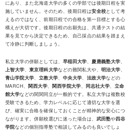
にあり、また北海道大学の多くの学部では後期日程を実
施していません。そのため、後期日程は
安全校
として考
えるのではなく、前期日程での合格を第一目標とする心
構えが大切です。後期日程の出願先は、共通テストの結
果を見てから決定できるため、自己採点の結果を踏まえ
て冷静に判断しましょう。
私立大学の併願としては、
早稲田大学
、
慶應義塾大学
、
上智大学
、
東京理科大学
などの難関私大や、
明治大学
、
青山学院大学
、
立教大学
、
中央大学
、
法政大学
などの
MARCH、
関西大学
、
関西学院大学
、
同志社大学
、
立命
館大学
などの関関同立が一般的です。私立大学は複数校
受験できるため、学力レベルに応じて適切な大学を選
び、確実に合格を確保しておくことが精神的な安心につ
ながります。併願校選びに迷った場合は、
武田塾
や
四谷
学院
などの個別指導塾で相談してみるのも良いでしょ