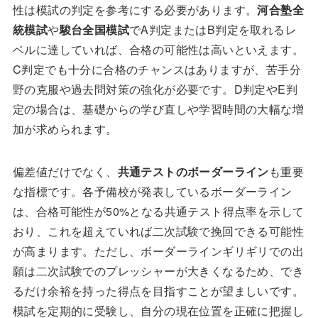
性は模試の判定を参考にする必要があります。
河合塾全
統模試
や
駿台全国模試
でA判定またはB判定を取れるレ
ベルに達していれば、合格の可能性は高いといえます。
C判定でも十分に合格のチャンスはありますが、苦手分
野の克服や過去問対策の強化が必要です。D判定やE判
定の場合は、基礎からの学び直しや学習時間の大幅な増
加が求められます。
偏差値だけでなく、
共通テストのボーダーライン
も重要
な指標です。各予備校が発表しているボーダーライン
は、合格可能性が50%となる共通テスト得点率を示して
おり、これを超えていれば二次試験で挽回できる可能性
が高まります。ただし、ボーダーラインギリギリでの出
願は二次試験でのプレッシャーが大きくなるため、でき
るだけ余裕を持った得点を目指すことが望ましいです。
模試を定期的に受験し、自分の現在位置を正確に把握し