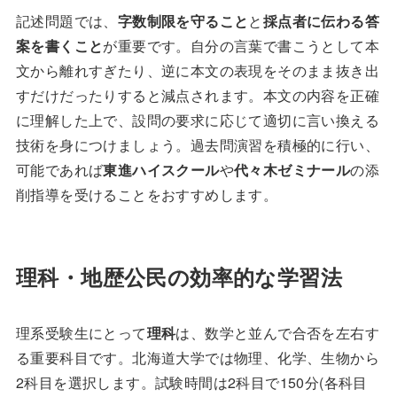
記述問題では、
字数制限を守ること
と
採点者に伝わる答
案を書くこと
が重要です。自分の言葉で書こうとして本
文から離れすぎたり、逆に本文の表現をそのまま抜き出
すだけだったりすると減点されます。本文の内容を正確
に理解した上で、設問の要求に応じて適切に言い換える
技術を身につけましょう。過去問演習を積極的に行い、
可能であれば
東進ハイスクール
や
代々木ゼミナール
の添
削指導を受けることをおすすめします。
理科・地歴公民の効率的な学習法
理系受験生にとって
理科
は、数学と並んで合否を左右す
る重要科目です。北海道大学では物理、化学、生物から
2科目を選択します。試験時間は2科目で150分(各科目