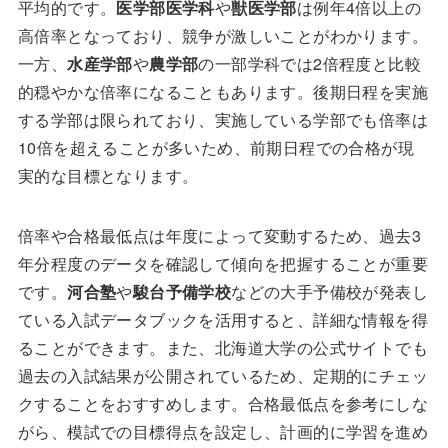
平均的です。
医学部医学科
や
獣医学部
は例年4倍以上の
高倍率となっており、競争が激しいことがわかります。
一方、
水産学部
や
農学部
の一部学科では2倍程度と比較
的穏やかな倍率になることもあります。後期日程を実施
する学部は限られており、実施している学部でも倍率は
10倍を超えることが多いため、前期日程での合格が現
実的な目標となります。
倍率や合格最低点は年度によって変動するため、過去3
年分程度のデータを確認して傾向を把握することが重要
です。
河合塾
や
駿台予備学校
などの大手予備校が発表し
ている入試データブックを活用すると、詳細な情報を得
ることができます。また、北海道大学の公式サイトでも
過去の入試結果が公開されているため、定期的にチェッ
クすることをおすすめします。合格最低点を参考にしな
がら、模試での目標得点を設定し、計画的に学習を進め