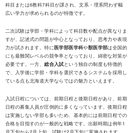
科目または6教科7科目が課され、文系・理系問わず幅
広い学力が求められるのが特徴です。
二次試験は学部・学科によって科目数や配点が異なりま
すが、記述式の問題が中心となっており、思考力や表現
力が試されます。特に
医学部医学科
や
獣医学部
は全国的
にも最難関レベルの競争率となっており、綿密な対策が
必要です。一方、
総合入試
という独自の制度も特徴的
で、入学後に学部・学科を選択できるシステムを採用し
ている点も北海道大学ならではの魅力といえます。
入試日程については、前期日程と後期日程があり、前期
日程の募集人員が圧倒的に多くなっています。後期日程
は実施しない学部も多いため、基本的には前期日程での
合格を目指すのが一般的な戦略です。出願時期は例年1
月下旬から2月上旬、試験は2月下旬に実施されます。