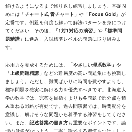
解けるようになるまで繰り返し練習しましょう。基礎固
めには
「チャート式 青チャート」
や
「Focus Gold」
が
定番です。例題を何度も解いて解法パターンを身につけ
てください。その後、
「1対1対応の演習」
や
「標準問
題精講」
に進み、入試標準レベルの問題に取り組みま
す。
応用力を養成するためには、
「やさしい理系数学」
や
「上級問題精講」
などの難易度の高い問題集にも挑戦し
ましょう。ただし、難問ばかりに時間を費やすよりも、
標準問題を確実に解ける力を優先すべきです。北海道大
学の数学では、完答を目指すよりも各問題で部分点を積
み重ねる戦略が有効です。過去問演習では、時間配分を
意識し、解けそうな問題から着手する練習をしてくださ
い。また、
記述答案の書き方
も重要なポイントです。論
理の飛躍がないよう、丁寧に論述する習慣をつけましょ