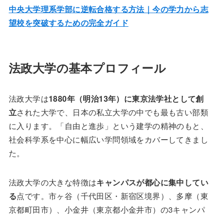
中央大学理系学部に逆転合格する方法｜今の学力から志
望校を突破するための完全ガイド
法政大学の基本プロフィール
法政大学は
1880年（明治13年）に東京法学社として創
立
された大学で、日本の私立大学の中でも最も古い部類
に入ります。「自由と進歩」という建学の精神のもと、
社会科学系を中心に幅広い学問領域をカバーしてきまし
た。
法政大学の大きな特徴は
キャンパスが都心に集中してい
る
点です。市ヶ谷（千代田区・新宿区境界）、多摩（東
京都町田市）、小金井（東京都小金井市）の3キャンパ