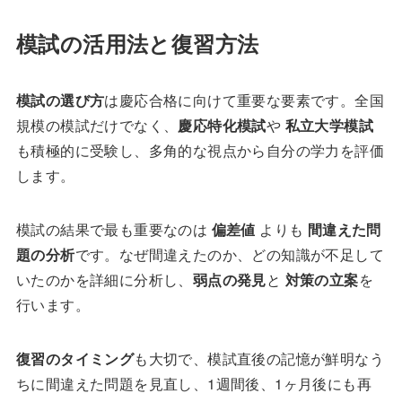
模試の活用法と復習方法
模試の選び方
は慶応合格に向けて重要な要素です。全国
規模の模試だけでなく、
慶応特化模試
や
私立大学模試
も積極的に受験し、多角的な視点から自分の学力を評価
します。
模試の結果で最も重要なのは
偏差値
よりも
間違えた問
題の分析
です。なぜ間違えたのか、どの知識が不足して
いたのかを詳細に分析し、
弱点の発見
と
対策の立案
を
行います。
復習のタイミング
も大切で、模試直後の記憶が鮮明なう
ちに間違えた問題を見直し、1週間後、1ヶ月後にも再