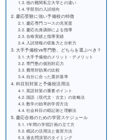
他の難関私立大学との違い
学部別の入試傾向
慶応受験に強い予備校の特徴
慶応専門コースの充実度
慶応出身講師による指導
合格実績と指導実績
入試情報の収集力と分析力
大手予備校vs専門塾、どちらを選ぶべき？
大手予備校のメリット・デメリット
専門塾の個別対応力
費用対効果の比較
自分に合った選択基準
科目別対策と予備校活用法
英語対策の重要ポイント
国語（現代文・古文）の攻略法
数学の効率的学習方法
社会科目の暗記術と理解法
慶応合格のための学習スケジュール
1年間の学習計画の立て方
模試の活用法と復習方法
過去問演習のタイミング