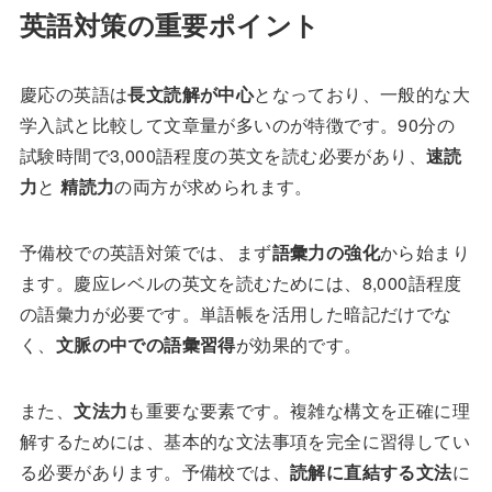
英語対策の重要ポイント
慶応の英語は
長文読解が中心
となっており、一般的な大
学入試と比較して文章量が多いのが特徴です。90分の
試験時間で3,000語程度の英文を読む必要があり、
速読
力
と
精読力
の両方が求められます。
予備校での英語対策では、まず
語彙力の強化
から始まり
ます。慶应レベルの英文を読むためには、8,000語程度
の語彙力が必要です。単語帳を活用した暗記だけでな
く、
文脈の中での語彙習得
が効果的です。
また、
文法力
も重要な要素です。複雑な構文を正確に理
解するためには、基本的な文法事項を完全に習得してい
る必要があります。予備校では、
読解に直結する文法
に