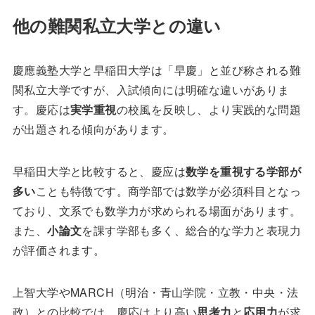
他の難関私立大学との違い
慶應義塾大学と早稲田大学は「早慶」と並び称される難
関私立大学ですが、入試傾向には明確な違いがありま
す。慶応は
実学重視
の校風を反映し、より実践的な問題
が出題される傾向があります。
早稲田大学と比較すると、慶应は
数学を重視する学部が
多い
ことも特徴です。商学部では数学が必須科目となっ
ており、文系でも数学力が求められる場面があります。
また、
小論文
を課す学部も多く、総合的な学力と表現力
が評価されます。
上智大学やMARCH（明治・青山学院・立教・中央・法
政）との比較では、慶応はより高い
思考力
と
応用力
が求