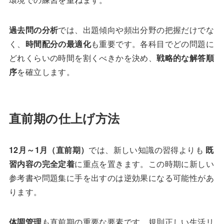
過去問の分析
では、出題傾向や頻出分野の把握だけでな
く、
時間配分の最適化
も重要です。各科目でどの問題に
どれくらいの時間を割くべきかを決め、
戦略的な解答順
序
を確立します。
直前期の仕上げ方法
12月～1月（直前期）
では、新しい知識の習得よりも
既
習内容の完全定着
に重点を置きます。この時期に新しい
参考書や問題集に手を出すのは逆効果になる可能性があ
ります。
体調管理
も直前期の重要な要素です。規則正しい生活リ