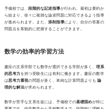
予備校では、
段階的な記述指導
が行われ、最初は要約か
ら始まり、徐々に複雑な論述問題に対応できるよう指導
が進められます。また、
添削指導
により、自分の答案の
問題点を客観的に把握することができます。
数学の効率的学習方法
慶应の文系学部でも数学が選択できる学部が多く、
理系
的思考力
を持つ受験生には有利に働きます。慶应の数学
は
思考力重視
の問題が多く、単純な計算問題よりも
論
理的な解法
が求められます。
数学が苦手な文系生徒には、予備校での
基礎固め
が特に
重要です。中学数学から高校数学まで、段階的に理解を