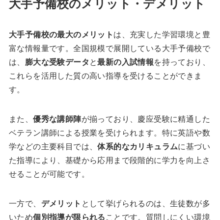
大手予備校のメリット・デメリット
大手予備校の最大のメリット
は、充実した学習環境と豊
富な情報量です。全国規模で展開している大手予備校で
は、
膨大な受験データ
と
最新の入試情報
を持っており、
これらを活用した質の高い指導を受けることができま
す。
また、
優秀な講師陣
が揃っており、慶应受験に精通した
ベテラン講師による授業を受けられます。特に英語や数
学などの主要科目では、
体系的なカリキュラム
に基づい
た指導により、基礎から応用まで段階的に学力を向上さ
せることが可能です。
一方で、
デメリット
として挙げられるのは、生徒数が多
いため
個別指導が限られる
ことです。質問しにくい環境