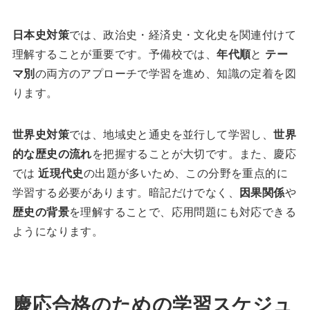
日本史対策
では、政治史・経済史・文化史を関連付けて
理解することが重要です。予備校では、
年代順
と
テー
マ別
の両方のアプローチで学習を進め、知識の定着を図
ります。
世界史対策
では、地域史と通史を並行して学習し、
世界
的な歴史の流れ
を把握することが大切です。また、慶応
では
近現代史
の出題が多いため、この分野を重点的に
学習する必要があります。暗記だけでなく、
因果関係
や
歴史の背景
を理解することで、応用問題にも対応できる
ようになります。
慶応合格のための学習スケジュ