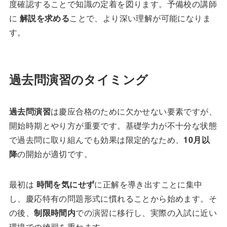
度確認することで知識の定着を図ります。予備校の講師
に
解説を求める
ことで、より深い理解が可能になりま
す。
過去問演習のタイミング
過去問演習
は慶应合格のために欠かせない要素ですが、
開始時期とやり方が重要です。基礎学力が不十分な状態
で過去問に取り組んでも効果は限定的なため、
10月以
降
の開始が適切です。
最初は
時間を気にせず
に正解を導き出すことに集中
し、慶応特有の問題形式に慣れることから始めます。そ
の後、
制限時間内
での演習に移行し、実際の入試に近い
環境での練習を重ねます。