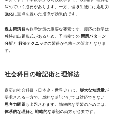
深めていく必要があります。一方、理系生徒には
応用力
強化
に重点を置いた指導が効果的です。
過去問演習
も数学対策の重要な要素です。慶応の数学は
独特の出題形式があるため、予備校での
問題パターン
分析
と
解法テクニック
の習得が合格への近道となりま
す。
社会科目の暗記術と理解法
慶応の社会科目（日本史・世界史）は、
膨大な知識量
が
要求される一方で、単純な暗記だけでは対応できない
思考力問題
も出題されます。効率的な学習のためには、
体系的な理解
と
戦略的な暗記
の両方が必要です。