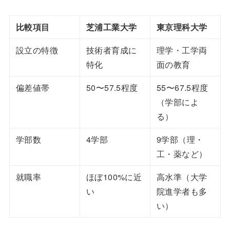
比較項目
芝浦工業大学
東京理科大学
設立の特徴
技術者育成に
理学・工学両
特化
面の教育
偏差値帯
50〜57.5程度
55〜67.5程度
（学部によ
る）
学部数
4学部
9学部（理・
工・薬など）
就職率
ほぼ100%に近
高水準（大学
い
院進学者も多
い）