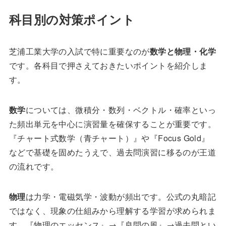
科目別の対策ポイント
芝浦工業大学の入試で特に重要なのが
数学と物理・化学
です。各科目で押さえておきたいポイントを紹介しま
す。
数学
については、微積分・数列・ベクトル・確率といっ
た頻出単元を中心に演習量を確保することが重要です。
『チャート式数学（青チャート）』や『Focus Gold』
などで基礎を固めたうえで、過去問演習に移るのが王道
の流れです。
物理
は力学・電磁気学・波動が頻出です。公式の丸暗記
ではなく、現象の仕組みから理解する学習が求められま
す。『物理のエッセンス』→『良問の風』→過去問とい