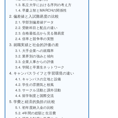
私立大学における序列の考え方
早慶上智とMARCHの関係性
偏差値と入試難易度の比較
学部別偏差値データ
受験科目と配点の違い
合格最低点から見る難易度
倍率と競争率の実態
就職実績と社会的評価の差
大手企業への就職率
業界別の強みと傾向
企業人事からの評価
学閥と卒業生ネットワーク
キャンパスライフと学習環境の違い
キャンパスの立地と設備
学生の雰囲気と校風
サークル活動と課外活動
留学制度と国際交流
学費と経済的負担の比較
初年度納入金の比較
4年間の総額と生活費