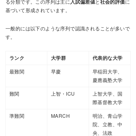
る分類です。この序列は主に
入試偏差値
と
社会的評価
に
基づいて形成されています。
一般的には以下のような序列で認識されることが多いで
す。
ランク
大学群
代表的な大学
最難関
早慶
早稲田大学、
慶應義塾大学
難関
上智・ICU
上智大学、国
際基督教大学
準難関
MARCH
明治、青山学
院、立教、中
央、法政