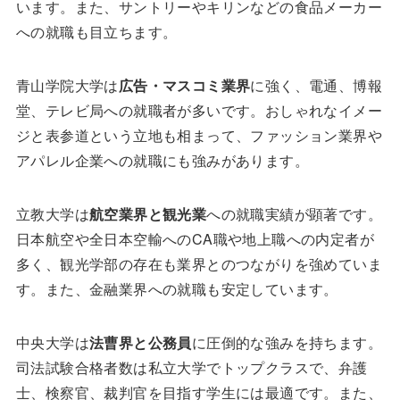
います。また、サントリーやキリンなどの食品メーカー
への就職も目立ちます。
青山学院大学は
広告・マスコミ業界
に強く、電通、博報
堂、テレビ局への就職者が多いです。おしゃれなイメー
ジと表参道という立地も相まって、ファッション業界や
アパレル企業への就職にも強みがあります。
立教大学は
航空業界と観光業
への就職実績が顕著です。
日本航空や全日本空輸へのCA職や地上職への内定者が
多く、観光学部の存在も業界とのつながりを強めていま
す。また、金融業界への就職も安定しています。
中央大学は
法曹界と公務員
に圧倒的な強みを持ちます。
司法試験合格者数は私立大学でトップクラスで、弁護
士、検察官、裁判官を目指す学生には最適です。また、