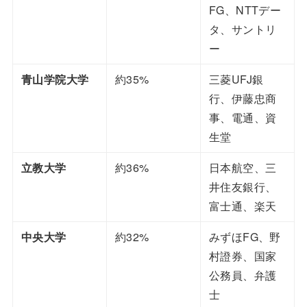
FG、NTTデー
タ、サントリ
ー
青山学院大学
約35%
三菱UFJ銀
行、伊藤忠商
事、電通、資
生堂
立教大学
約36%
日本航空、三
井住友銀行、
富士通、楽天
中央大学
約32%
みずほFG、野
村證券、国家
公務員、弁護
士