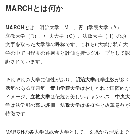
MARCHとは何か
MARCH
とは、明治大学（M）、青山学院大学（A）、
立教大学（R）、中央大学（C）、法政大学（H）の頭
文字を取った大学群の呼称です。これら5大学は私立大
学の中で同程度の難易度と評価を持つグループとして認
識されています。
それぞれの大学に個性があり、
明治大学
は学生数が多く
活気のある雰囲気、
青山学院大学
はおしゃれで国際的な
イメージ、
立教大学
は伝統と美しいキャンパス、
中央大
学
は法学部の高い評価、
法政大学
は多様性と改革意欲が
特徴です。
MARCHの各大学は総合大学として、文系から理系まで