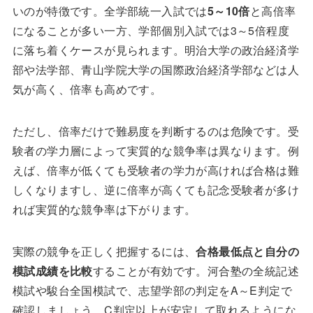
いのが特徴です。全学部統一入試では
5～10倍
と高倍率
になることが多い一方、学部個別入試では3～5倍程度
に落ち着くケースが見られます。明治大学の政治経済学
部や法学部、青山学院大学の国際政治経済学部などは人
気が高く、倍率も高めです。
ただし、倍率だけで難易度を判断するのは危険です。受
験者の学力層によって実質的な競争率は異なります。例
えば、倍率が低くても受験者の学力が高ければ合格は難
しくなりますし、逆に倍率が高くても記念受験者が多け
れば実質的な競争率は下がります。
実際の競争を正しく把握するには、
合格最低点と自分の
模試成績を比較
することが有効です。河合塾の全統記述
模試や駿台全国模試で、志望学部の判定をA～E判定で
確認しましょう。C判定以上が安定して取れるようにな