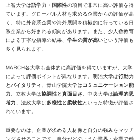
上智大学は
語学力・国際性
の項目で非常に高い評価を得
ています。グローバル人材を求める企業からの評価が高
く、特に外資系企業や海外展開を積極的に行っている日
系企業から好まれる傾向があります。また、少人数教育
による丁寧な指導の結果、
学生の質が高い
という評価も
多く見られます。
MARCH各大学も全体的に高評価を得ていますが、大学
によって評価ポイントが異なります。明治大学は
行動力
とバイタリティ
、青山学院大学は
コミュニケーション能
力
、立教大学は
協調性と真面目さ
、中央大学は
論理的思
考力
、法政大学は
多様性と柔軟性
といった特徴が評価さ
れています。
重要なのは、企業が求める人材像と自分の強みをマッチ
ングさせることです。自分がどのような業界・企業で働