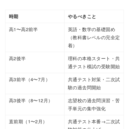
時期
やるべきこと
高1〜高2前半
英語・数学の基礎固め
（教科書レベルの完全定
着）
高2後半
理科の本格スタート・共
通テスト模試の受験開始
高3前半（4〜7月）
共通テスト対策・二次試
験の過去問開始
高3後半（8〜12月）
志望校の過去問演習・苦
手単元の集中強化
直前期（1〜2月）
共通テスト本番→二次試