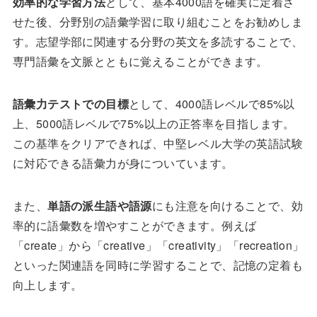
効率的な学習方法
として、基本4000語を確実に定着さ
せた後、分野別の語彙学習に取り組むことをお勧めしま
す。志望学部に関連する分野の英文を多読することで、
専門語彙を文脈とともに覚えることができます。
語彙力テストでの目標
として、4000語レベルで85%以
上、5000語レベルで75%以上の正答率を目指します。
この基準をクリアできれば、中堅レベル大学の英語試験
に対応できる語彙力が身についています。
また、
単語の派生語や語源
にも注意を向けることで、効
率的に語彙数を増やすことができます。例えば
「create」から「creative」「creativity」「recreation」
といった関連語を同時に学習することで、記憶の定着も
向上します。