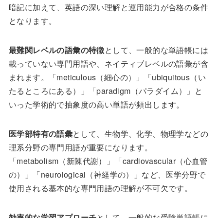
暗記に加えて、英語の深い理解と運用能力が合格の条件
となります。
最難関レベルの語彙の特徴
として、一般的な単語帳には
載っていない専門用語や、ネイティブレベルの語彙が含
まれます。「meticulous（細心の）」「ubiquitous（い
たるところにある）」「paradigm（パラダイム）」と
いった学術的で抽象度の高い単語が頻出します。
医学部特有の語彙
として、生物学、化学、物理学などの
理系分野の専門用語が重要になります。
「metabolism（新陳代謝）」「cardiovascular（心血管
の）」「neurological（神経学の）」など、医学分野で
使用される基本的な専門用語の理解が不可欠です。
効率的な学習アプローチ
として、一般的な受験単語帳に